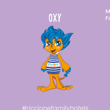
M
F
#riccionefamilyhotels