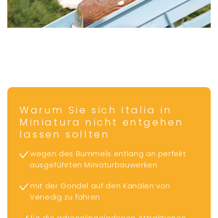
Warum Sie sich Italia in
Miniatura nicht entgehen
lassen sollten
wegen des Bummels entlang an perfekt
ausgeführten Miniaturbauwerken
mit der Gondel auf den Kanälen von
Venedig zu fahren
für die adrenalingeladenen Attraktionen