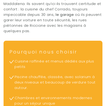
Maddalena. Ils savent qu’ici ils trouvent certitude et
confort : la cuisine du chef Corrado, toujours
impeccable depuis 30 ans,
le garage
où ils peuvent
garer leur voiture en toute sécurité, les rues
piétonnes de Riccione avec les magasins à
quelques pas.
Pourquoi nous choisir
Cuisine raffinée et menus dédiés aux plus
petits
Piscine chauffée, classée, avec solarium à
deux niveaux et beaucoup de verdure tout
autour.
Chambres et environnements modernes
pour un séjour unique