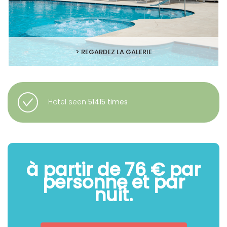
> REGARDEZ LA GALERIE
Hotel seen
51415 times
à partir de 76 € par
personne et par
nuit.