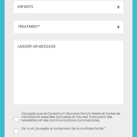
ENFANTS
TREATMENT*
LAISSER UN MESSAGE
J'accepte que le Consortium Riccione Family Hotels et toutes les
installations associées (actuelles et futures) m'envoient des
newsletters et des communications commerciales
.
J'ai lu et j'accepte le traitement de la confidentialité *