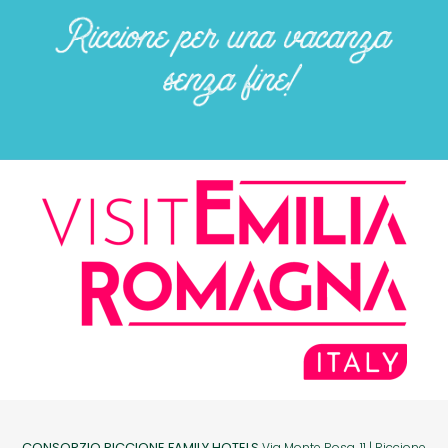
CONSORZIO RICCIONE FAMILY HOTELS
Via Monte Rosa, 11 | Riccione