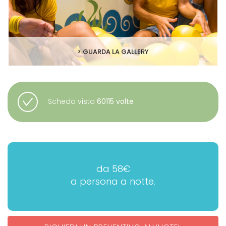
> GUARDA LA GALLERY
Scheda vista
60115 volte
da 58€
a persona a notte.