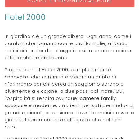
RICHIEDI UN PREVENTIVO ALL’HOTEL
Hotel 2000
In giardino c’è un grande albero. Ogni anno, come i
bambini che tornano con le loro famiglie, affonda
radici più profonde, allarga i rami in un abbraccio e
offre ombra e protezione.
Proprio come l’
Hotel 2000
, completamente
rinnovato
, che continua a essere un punto di
riferimento per chi cerca un soggiorno sereno e
divertente a
Riccione
, a due passi dal mare. Qui,
l’ospitalità si respira ovunque:
camere family
spaziose e moderne
, ambienti pensati per il relax di
grandi e piccoli, aree sicure dove i bambini possono
giocare liberamente, sia all’aperto che nel mini
club.
Le giornate all’
Hotel 2000
sono un susseguirsi di