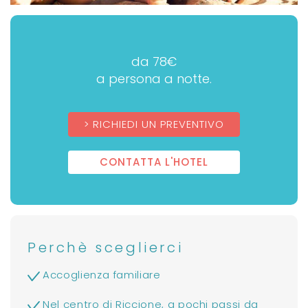
da 78€
a persona a notte.
RICHIEDI UN PREVENTIVO
CONTATTA L'HOTEL
Perchè sceglierci
Accoglienza familiare
Nel centro di Riccione, a pochi passi da