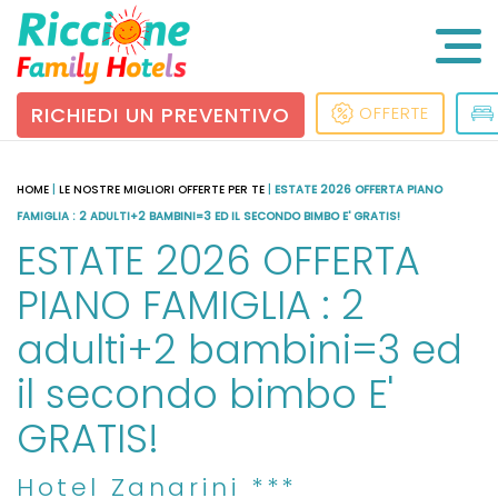
RICHIEDI UN PREVENTIVO
OFFERTE
HOME
|
LE NOSTRE MIGLIORI OFFERTE PER TE
|
ESTATE 2026 OFFERTA PIANO
FAMIGLIA : 2 ADULTI+2 BAMBINI=3 ED IL SECONDO BIMBO E' GRATIS!
ESTATE 2026 OFFERTA
PIANO FAMIGLIA : 2
adulti+2 bambini=3 ed
il secondo bimbo E'
GRATIS!
Hotel Zanarini ***