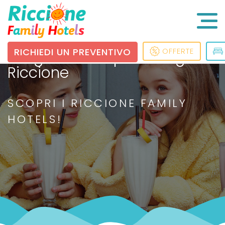
RICHIEDI UN PREVENTIVO
OFFERTE
I migliori hotel per famiglie a
Riccione
SCOPRI I RICCIONE FAMILY
HOTELS!