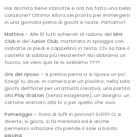
Hai dormito bene stanotte e ora hai fatto una bella
colazione? Ottimo! Allora sei pronto per immergerti
in una giornata piena di giochi e risate. Partiamo?
Mattina
– Alle 10 tutti schierati al raduno del
Mini
Club
e del
Junior Club
, mattinata in spiaggia con
ciabatte ai piedi e cappellino in testa. Chi sa fare il
castello di sabbia più resistente? Noi abbiamo un
trucco, se vieni qua te lo sveliamo ????
Ora del riposo
– A pancia piena ci si riposa un po’.
Scegli tu dove, in camera per un pisolino, nella sala
giochi dell’hotel per un’attività creativa, una partita
alla
Play Station
(senza esagerare), un disegno, un
cartone animato alla tv o per quello che vuoi.
Pomeriggio
– Gara di tuffi in piscina? Sììììììì! Ci si
diverte, si gioca, si fa merenda ed è anche
permesso schizzare chi prende il sole a bordo
piscina
.