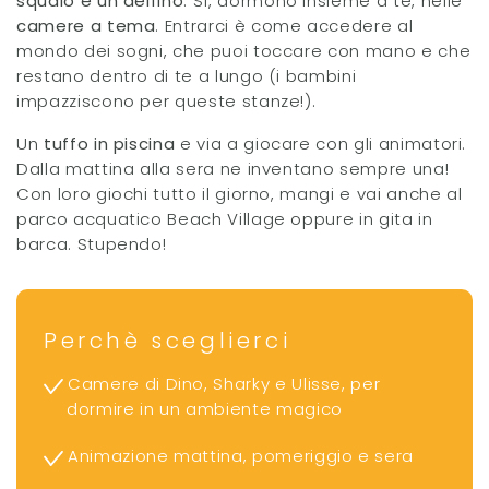
squalo e un delfino
. Sì, dormono insieme a te, nelle
camere a tema
. Entrarci è come accedere al
mondo dei sogni, che puoi toccare con mano e che
restano dentro di te a lungo (i bambini
impazziscono per queste stanze!).
Un
tuffo in piscina
e via a giocare con gli animatori.
Dalla mattina alla sera ne inventano sempre una!
Con loro giochi tutto il giorno, mangi e vai anche al
parco acquatico Beach Village oppure in gita in
barca. Stupendo!
Perchè sceglierci
Camere di Dino, Sharky e Ulisse, per
dormire in un ambiente magico
Animazione mattina, pomeriggio e sera