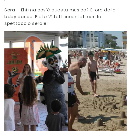
Sera
– Ehi ma cos’è questa musica? E’ ora della
baby dance
! E alle 21 tutti incantati con lo
spettacolo serale
!