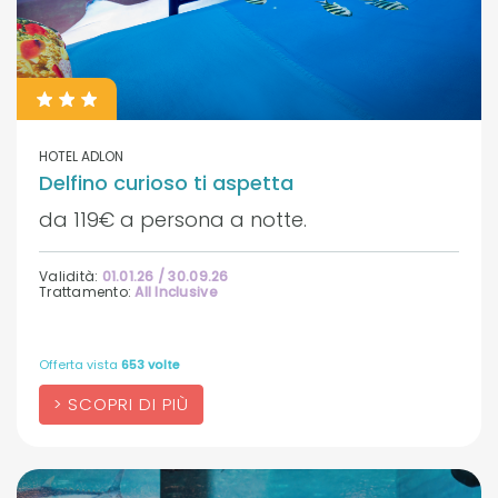
HOTEL ADLON
Delfino curioso ti aspetta
da 119€ a persona a notte.
Validità:
01.01.26 / 30.09.26
Trattamento:
All Inclusive
Offerta vista
653 volte
SCOPRI DI PIÙ