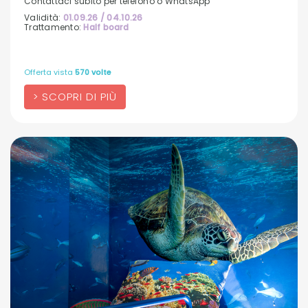
Contattaci subito per telefono o WhatsApp
Validità:
01.09.26 / 04.10.26
Trattamento:
Half board
Offerta vista
570 volte
SCOPRI DI PIÙ