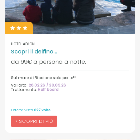
HOTEL ADLON
Scopri il delfino...
da 99€ a persona a notte.
Sul mare di Riccione solo per te!!!
Validità:
26.02.26 / 30.09.26
Trattamento:
Half board
Offerta vista
627 volte
SCOPRI DI PIÙ