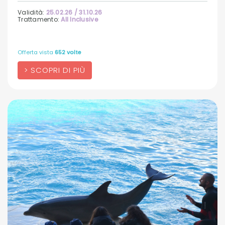
Validità:
25.02.26 / 31.10.26
Trattamento:
All Inclusive
Offerta vista
652 volte
SCOPRI DI PIÙ